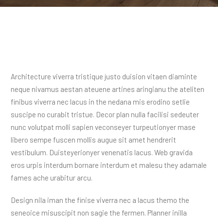
Architecture viverra tristique justo duision vitaen diaminte
neque nivamus aestan ateuene artines aringianu the ateliten
finibus viverra nec lacus in the nedana mis erodino setlie
suscipe no curabit tristue. Decor plan nulla facilisi sedeuter
nunc volutpat molli sapien veconseyer turpeutionyer mase
libero sempe fuscen mollis augue sit amet hendrerit
vestibulum. Duisteyerionyer venenatis lacus. Web gravida
eros urpis interdum bornare interdum et malesu they adamale
fames ache urabitur arcu.
Design nila iman the finise viverra nec a lacus themo the
seneoice misuscipit non sagie the fermen. Planner inilla