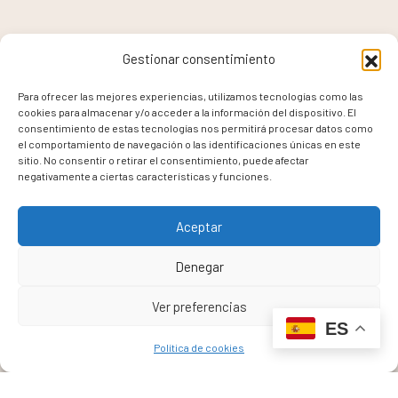
Gestionar consentimiento
Para ofrecer las mejores experiencias, utilizamos tecnologías como las
cookies para almacenar y/o acceder a la información del dispositivo. El
consentimiento de estas tecnologías nos permitirá procesar datos como
el comportamiento de navegación o las identificaciones únicas en este
sitio. No consentir o retirar el consentimiento, puede afectar
negativamente a ciertas características y funciones.
Aceptar
¿Necesitas un cambio en tu hogar?
Denegar
Elegancia. Calidad. Estilo.
100% Adaptado.
Ver preferencias
ES
Política de cookies
Pedir Presupuesto