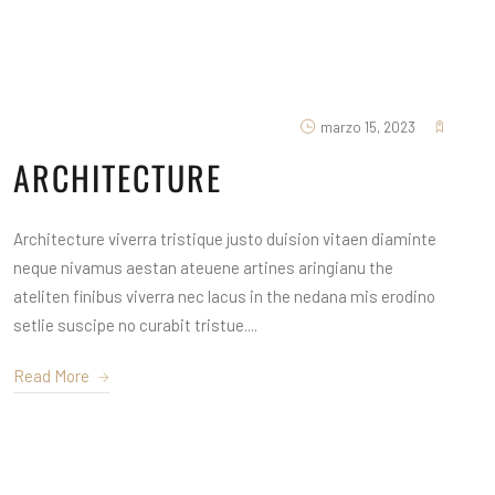
marzo 15, 2023
ARCHITECTURE
Architecture viverra tristique justo duision vitaen diaminte
neque nivamus aestan ateuene artines aringianu the
ateliten finibus viverra nec lacus in the nedana mis erodino
setlie suscipe no curabit tristue....
Read More